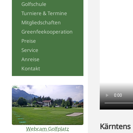
Golfschule
Turniere & Termine
Mitgliedschaften
Greenfeekooperation
Preise
Service
Anreise
Kontakt
Kärntens 
Webcam Golfplatz