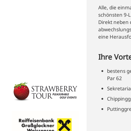
Alle, die einm
schönsten 9-L
Direkt neben d
abwechslungs
eine Herausf
Ihre Vorte
bestens ge
Par 62
Sekretaria
Chipping
Puttinggr